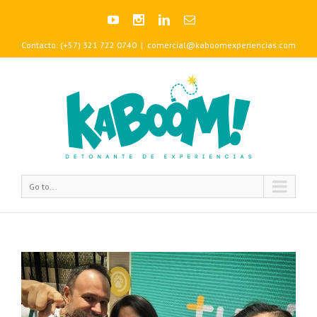
Contacto: (+57) 321 722 0740
|
comercial@kaboomexperiencias.com
Go to...