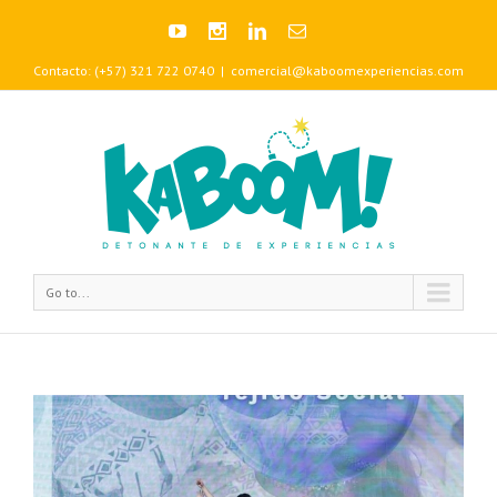
Contacto: (+57) 321 722 0740
|
comercial@kaboomexperiencias.com
Go to...