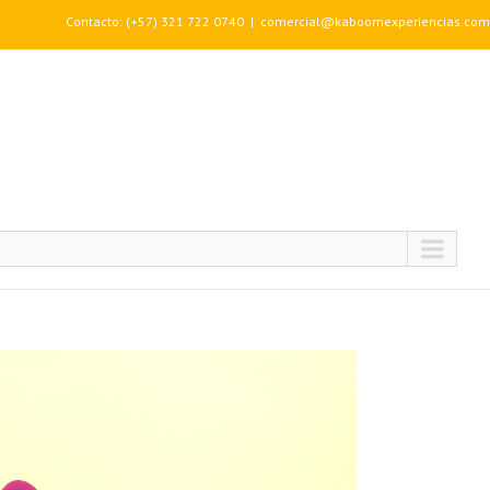
Contacto: (+57) 321 722 0740
|
comercial@kaboomexperiencias.com