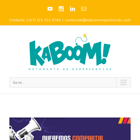
Contacto: (+57) 321 722 0740
|
comercial@kaboomexperiencias.com
Go to...