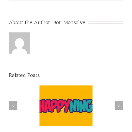
About the Author: 
Boti Monsalve
Related Posts
Comedy Show con Boti
uestra metodología
Monsalve – Entretenimiento
Happyning
Corporativo