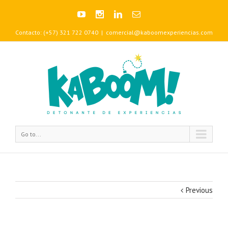
Contacto: (+57) 321 722 0740
|
comercial@kaboomexperiencias.com
Go to...
Previous