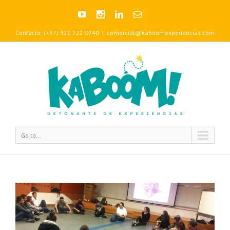
Contacto: (+57) 321 722 0740
|
comercial@kaboomexperiencias.com
Go to...