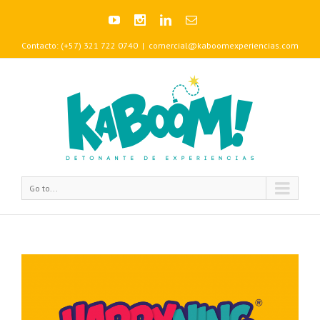
Contacto: (+57) 321 722 0740
|
comercial@kaboomexperiencias.com
Go to...