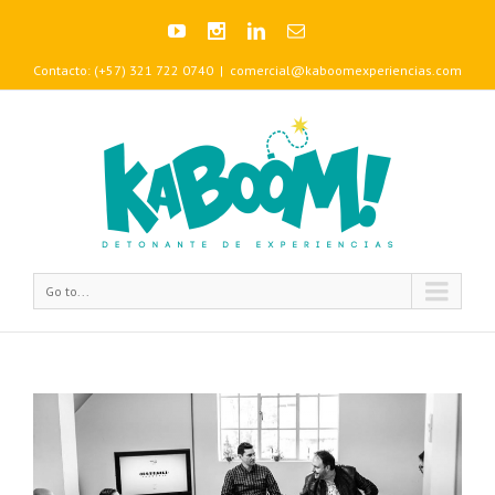
Contacto: (+57) 321 722 0740
|
comercial@kaboomexperiencias.com
Go to...